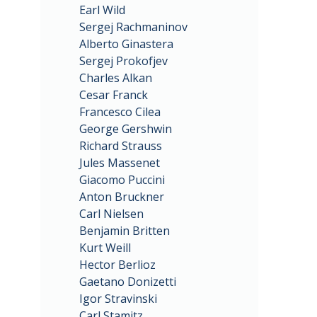
Earl Wild
Sergej Rachmaninov
Alberto Ginastera
Sergej Prokofjev
Charles Alkan
Cesar Franck
Francesco Cilea
George Gershwin
Richard Strauss
Jules Massenet
Giacomo Puccini
Anton Bruckner
Carl Nielsen
Benjamin Britten
Kurt Weill
Hector Berlioz
Gaetano Donizetti
Igor Stravinski
Carl Stamitz