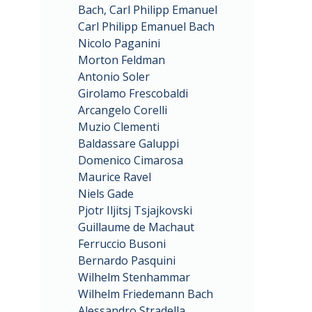
Bach, Carl Philipp Emanuel
Carl Philipp Emanuel Bach
Nicolo Paganini
Morton Feldman
Antonio Soler
Girolamo Frescobaldi
Arcangelo Corelli
Muzio Clementi
Baldassare Galuppi
Domenico Cimarosa
Maurice Ravel
Niels Gade
Pjotr Iljitsj Tsjajkovski
Guillaume de Machaut
Ferruccio Busoni
Bernardo Pasquini
Wilhelm Stenhammar
Wilhelm Friedemann Bach
Alessandro Stradella