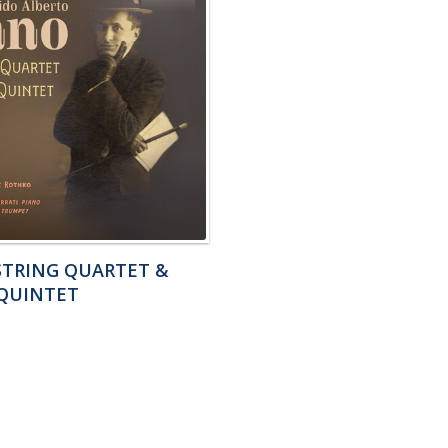
STRING QUARTET &
QUINTET