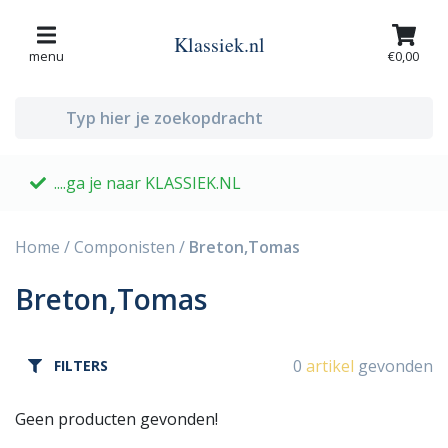
Klassiek.nl
menu
€0,00
....ga je naar KLASSIEK.NL
G
Home
/
Componisten
/
Breton,Tomas
Breton,Tomas
0
artikel
gevonden
FILTERS
Geen producten gevonden!