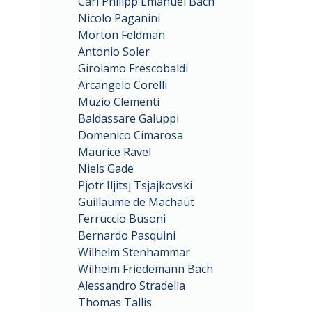
Carl Philipp Emanuel Bach
Nicolo Paganini
Morton Feldman
Antonio Soler
Girolamo Frescobaldi
Arcangelo Corelli
Muzio Clementi
Baldassare Galuppi
Domenico Cimarosa
Maurice Ravel
Niels Gade
Pjotr Iljitsj Tsjajkovski
Guillaume de Machaut
Ferruccio Busoni
Bernardo Pasquini
Wilhelm Stenhammar
Wilhelm Friedemann Bach
Alessandro Stradella
Thomas Tallis