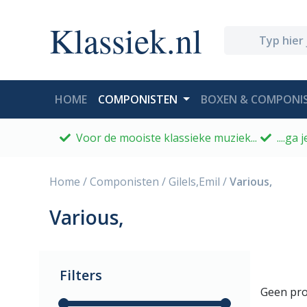
Klassiek.nl
(CURRENT)
HOME
COMPONISTEN
BOXEN & COMPONIS
Voor de mooiste klassieke muziek...
....ga
Home
/
Componisten
/
Gilels,Emil
/
Various,
Various,
Filters
Geen pro