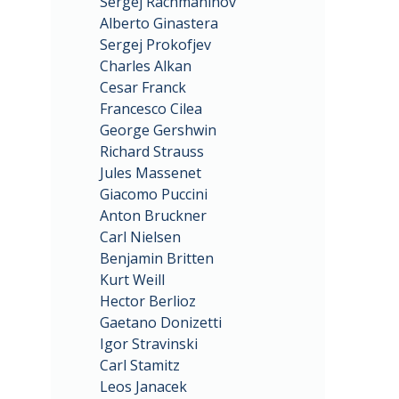
Sergej Rachmaninov
Alberto Ginastera
Sergej Prokofjev
Charles Alkan
Cesar Franck
Francesco Cilea
George Gershwin
Richard Strauss
Jules Massenet
Giacomo Puccini
Anton Bruckner
Carl Nielsen
Benjamin Britten
Kurt Weill
Hector Berlioz
Gaetano Donizetti
Igor Stravinski
Carl Stamitz
Leos Janacek