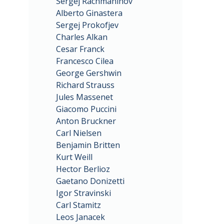
Sergej Rachmaninov
Alberto Ginastera
Sergej Prokofjev
Charles Alkan
Cesar Franck
Francesco Cilea
George Gershwin
Richard Strauss
Jules Massenet
Giacomo Puccini
Anton Bruckner
Carl Nielsen
Benjamin Britten
Kurt Weill
Hector Berlioz
Gaetano Donizetti
Igor Stravinski
Carl Stamitz
Leos Janacek