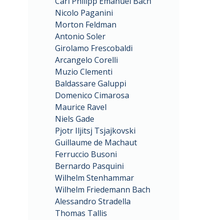
Carl Philipp Emanuel Bach
Nicolo Paganini
Morton Feldman
Antonio Soler
Girolamo Frescobaldi
Arcangelo Corelli
Muzio Clementi
Baldassare Galuppi
Domenico Cimarosa
Maurice Ravel
Niels Gade
Pjotr Iljitsj Tsjajkovski
Guillaume de Machaut
Ferruccio Busoni
Bernardo Pasquini
Wilhelm Stenhammar
Wilhelm Friedemann Bach
Alessandro Stradella
Thomas Tallis