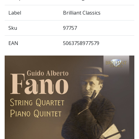
Label
Brilliant Classics
Sku
97757
EAN
5063758977579