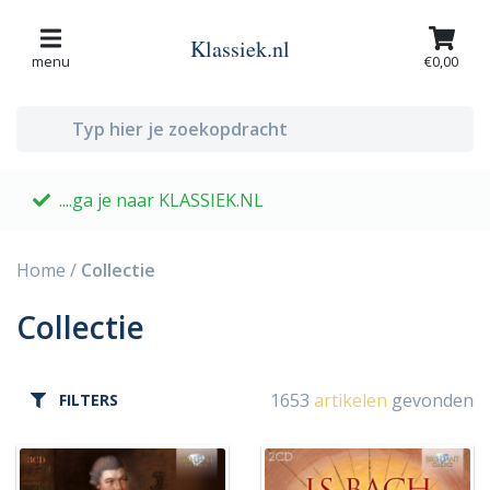
Klassiek.nl
menu
€0,00
....ga je naar KLASSIEK.NL
G
Home
/
Collectie
Collectie
1653
artikelen
gevonden
FILTERS