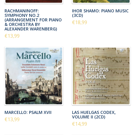
RACHMANINOFF:
IHOR SHAMO: PIANO MUSIC
SYMPHONY NO.2
(3CD)
(ARRANGEMENT FOR PIANO
€18,99
& ORCHESTRA BY
ALEXANDER WARENBERG)
€13,99
MARCELLO: PSALM XVII
LAS HUELGAS CODEX,
VOLUME II (2CD)
€13,99
€14,99