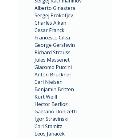
Sergej Rachmaninov
Alberto Ginastera
Sergej Prokofjev
Charles Alkan
Cesar Franck
Francesco Cilea
George Gershwin
Richard Strauss
Jules Massenet
Giacomo Puccini
Anton Bruckner
Carl Nielsen
Benjamin Britten
Kurt Weill
Hector Berlioz
Gaetano Donizetti
Igor Stravinski
Carl Stamitz
Leos Janacek