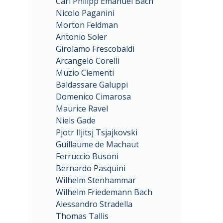
Carl Philipp Emanuel Bach
Nicolo Paganini
Morton Feldman
Antonio Soler
Girolamo Frescobaldi
Arcangelo Corelli
Muzio Clementi
Baldassare Galuppi
Domenico Cimarosa
Maurice Ravel
Niels Gade
Pjotr Iljitsj Tsjajkovski
Guillaume de Machaut
Ferruccio Busoni
Bernardo Pasquini
Wilhelm Stenhammar
Wilhelm Friedemann Bach
Alessandro Stradella
Thomas Tallis