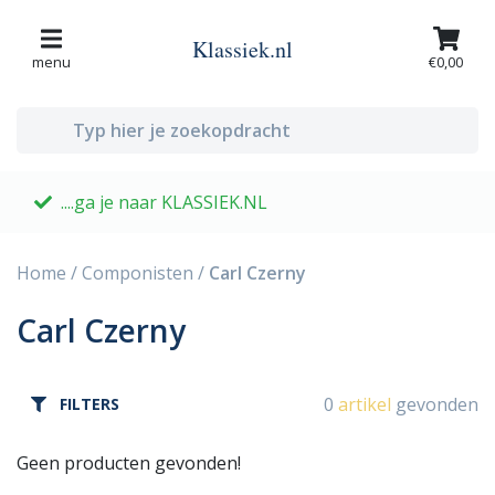
Klassiek.nl
menu
€0,00
....ga je naar KLASSIEK.NL
G
Home
/
Componisten
/
Carl Czerny
Carl Czerny
0
artikel
gevonden
FILTERS
Geen producten gevonden!