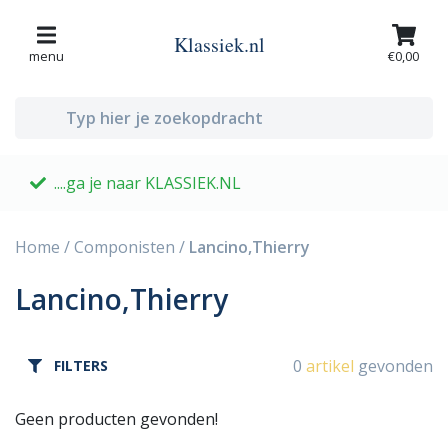
Klassiek.nl
menu
€0,00
....ga je naar KLASSIEK.NL
G
Home
/
Componisten
/
Lancino,Thierry
Lancino,Thierry
0
artikel
gevonden
FILTERS
Geen producten gevonden!