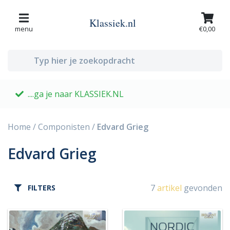
Klassiek.nl
menu
€0,00
....ga je naar KLASSIEK.NL
G
Home
/
Componisten
/
Edvard Grieg
Edvard Grieg
7
artikel
gevonden
FILTERS