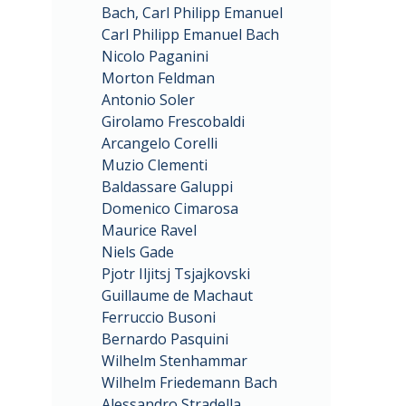
Bach, Carl Philipp Emanuel
Carl Philipp Emanuel Bach
Nicolo Paganini
Morton Feldman
Antonio Soler
Girolamo Frescobaldi
Arcangelo Corelli
Muzio Clementi
Baldassare Galuppi
Domenico Cimarosa
Maurice Ravel
Niels Gade
Pjotr Iljitsj Tsjajkovski
Guillaume de Machaut
Ferruccio Busoni
Bernardo Pasquini
Wilhelm Stenhammar
Wilhelm Friedemann Bach
Alessandro Stradella