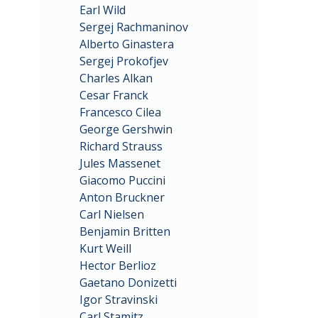
Earl Wild
Sergej Rachmaninov
Alberto Ginastera
Sergej Prokofjev
Charles Alkan
Cesar Franck
Francesco Cilea
George Gershwin
Richard Strauss
Jules Massenet
Giacomo Puccini
Anton Bruckner
Carl Nielsen
Benjamin Britten
Kurt Weill
Hector Berlioz
Gaetano Donizetti
Igor Stravinski
Carl Stamitz