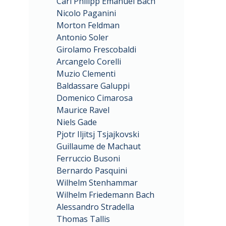
Carl Philipp Emanuel Bach
Nicolo Paganini
Morton Feldman
Antonio Soler
Girolamo Frescobaldi
Arcangelo Corelli
Muzio Clementi
Baldassare Galuppi
Domenico Cimarosa
Maurice Ravel
Niels Gade
Pjotr Iljitsj Tsjajkovski
Guillaume de Machaut
Ferruccio Busoni
Bernardo Pasquini
Wilhelm Stenhammar
Wilhelm Friedemann Bach
Alessandro Stradella
Thomas Tallis