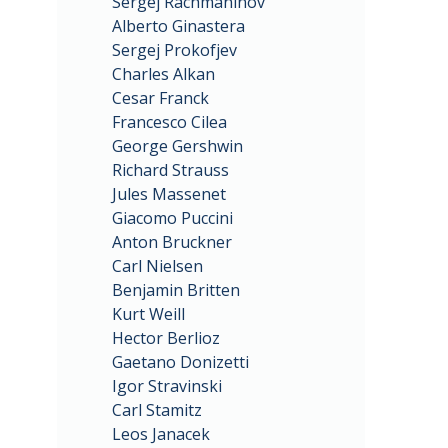
Sergej Rachmaninov
Alberto Ginastera
Sergej Prokofjev
Charles Alkan
Cesar Franck
Francesco Cilea
George Gershwin
Richard Strauss
Jules Massenet
Giacomo Puccini
Anton Bruckner
Carl Nielsen
Benjamin Britten
Kurt Weill
Hector Berlioz
Gaetano Donizetti
Igor Stravinski
Carl Stamitz
Leos Janacek