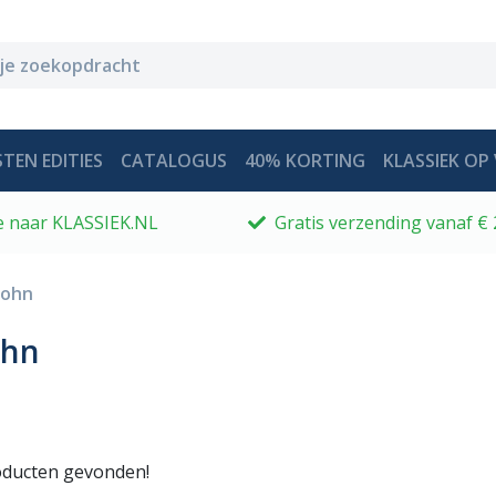
TEN EDITIES
CATALOGUS
40% KORTING
KLASSIEK OP 
 je naar KLASSIEK.NL
Gratis verzending vanaf € 
sohn
ohn
ducten gevonden!