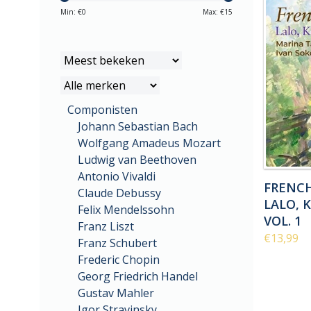
Min: €
0
Max: €
15
Componisten
Johann Sebastian Bach
Wolfgang Amadeus Mozart
Ludwig van Beethoven
Antonio Vivaldi
FRENCH
Claude Debussy
LALO, 
Felix Mendelssohn
VOL. 1
Franz Liszt
€13,99
Franz Schubert
Frederic Chopin
Georg Friedrich Handel
Gustav Mahler
Igor Stravinsky