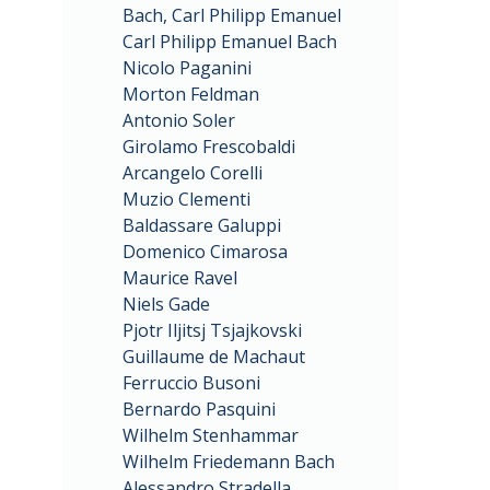
Bach, Carl Philipp Emanuel
Carl Philipp Emanuel Bach
Nicolo Paganini
Morton Feldman
Antonio Soler
Girolamo Frescobaldi
Arcangelo Corelli
Muzio Clementi
Baldassare Galuppi
Domenico Cimarosa
Maurice Ravel
Niels Gade
Pjotr Iljitsj Tsjajkovski
Guillaume de Machaut
Ferruccio Busoni
Bernardo Pasquini
Wilhelm Stenhammar
Wilhelm Friedemann Bach
Alessandro Stradella