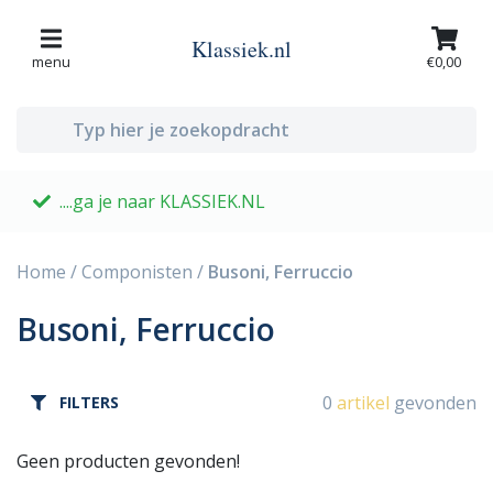
Klassiek.nl
menu
€0,00
....ga je naar KLASSIEK.NL
G
Home
/
Componisten
/
Busoni, Ferruccio
Busoni, Ferruccio
0
artikel
gevonden
FILTERS
Geen producten gevonden!