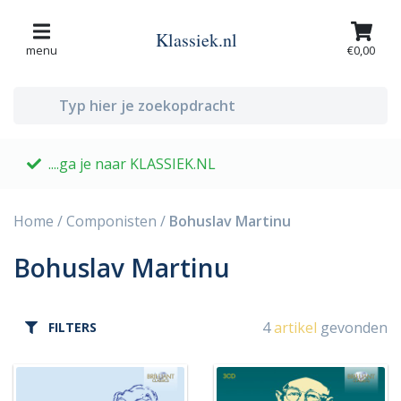
Klassiek.nl
menu
€0,00
....ga je naar KLASSIEK.NL
G
Home
/
Componisten
/
Bohuslav Martinu
Bohuslav Martinu
4
artikel
gevonden
FILTERS