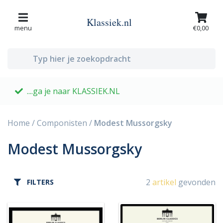
Klassiek.nl
menu
€0,00
....ga je naar KLASSIEK.NL
G
Home
/
Componisten
/
Modest Mussorgsky
Modest Mussorgsky
2
artikel
gevonden
FILTERS