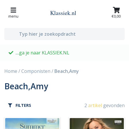
Klassiek.nl
menu
€0,00
....ga je naar KLASSIEK.NL
G
Home
/
Componisten
/
Beach,Amy
Beach,Amy
2
artikel
gevonden
FILTERS