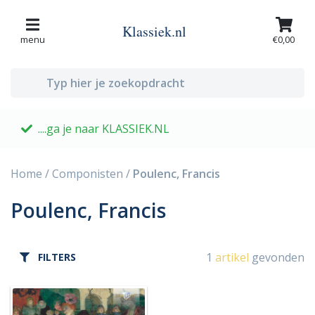
Klassiek.nl
menu
€0,00
....ga je naar KLASSIEK.NL
G
Home
/
Componisten
/
Poulenc, Francis
Poulenc, Francis
1
artikel
gevonden
FILTERS