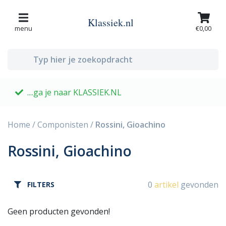
Klassiek.nl
menu
€0,00
....ga je naar KLASSIEK.NL
G
Home
/
Componisten
/
Rossini, Gioachino
Rossini, Gioachino
0
artikel
gevonden
FILTERS
Geen producten gevonden!