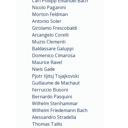
Carl Philipp Emanuel Bach
Nicolo Paganini
Morton Feldman
Antonio Soler
Girolamo Frescobaldi
Arcangelo Corelli
Muzio Clementi
Baldassare Galuppi
Domenico Cimarosa
Maurice Ravel
Niels Gade
Pjotr Iljitsj Tsjajkovski
Guillaume de Machaut
Ferruccio Busoni
Bernardo Pasquini
Wilhelm Stenhammar
Wilhelm Friedemann Bach
Alessandro Stradella
Thomas Tallis