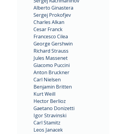
Sergej Rachmaninov
Alberto Ginastera
Sergej Prokofjev
Charles Alkan
Cesar Franck
Francesco Cilea
George Gershwin
Richard Strauss
Jules Massenet
Giacomo Puccini
Anton Bruckner
Carl Nielsen
Benjamin Britten
Kurt Weill
Hector Berlioz
Gaetano Donizetti
Igor Stravinski
Carl Stamitz
Leos Janacek