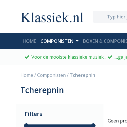
Klassiek.nl
(CURRENT)
HOME
COMPONISTEN
BOXEN & COMPONIS
Voor de mooiste klassieke muziek...
....ga
Home
/
Componisten
/
Tcherepnin
Tcherepnin
Filters
Geen pro