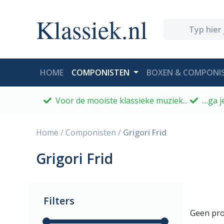
Klassiek.nl
(CURRENT)
HOME
COMPONISTEN
BOXEN & COMPONIS
Voor de mooiste klassieke muziek...
....ga
Home
/
Componisten
/
Grigori Frid
Grigori Frid
Filters
Geen pro