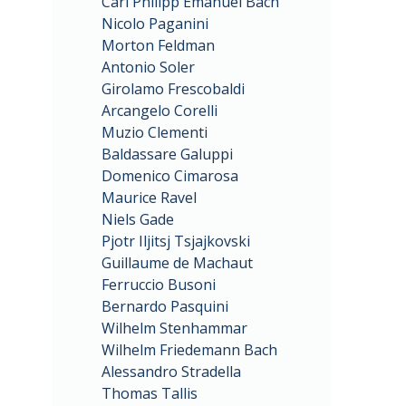
Carl Philipp Emanuel Bach
Nicolo Paganini
Morton Feldman
Antonio Soler
Girolamo Frescobaldi
Arcangelo Corelli
Muzio Clementi
Baldassare Galuppi
Domenico Cimarosa
Maurice Ravel
Niels Gade
Pjotr Iljitsj Tsjajkovski
Guillaume de Machaut
Ferruccio Busoni
Bernardo Pasquini
Wilhelm Stenhammar
Wilhelm Friedemann Bach
Alessandro Stradella
Thomas Tallis