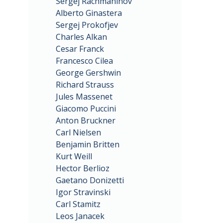
Sergej Rachmaninov
Alberto Ginastera
Sergej Prokofjev
Charles Alkan
Cesar Franck
Francesco Cilea
George Gershwin
Richard Strauss
Jules Massenet
Giacomo Puccini
Anton Bruckner
Carl Nielsen
Benjamin Britten
Kurt Weill
Hector Berlioz
Gaetano Donizetti
Igor Stravinski
Carl Stamitz
Leos Janacek