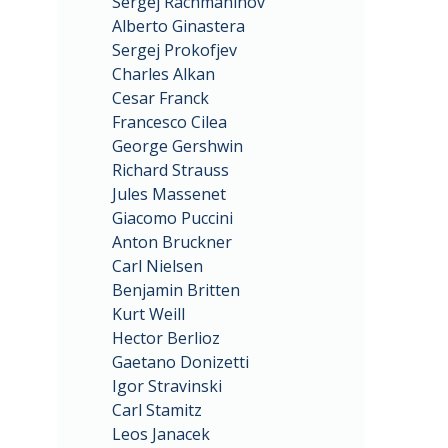
Sergej Rachmaninov
Alberto Ginastera
Sergej Prokofjev
Charles Alkan
Cesar Franck
Francesco Cilea
George Gershwin
Richard Strauss
Jules Massenet
Giacomo Puccini
Anton Bruckner
Carl Nielsen
Benjamin Britten
Kurt Weill
Hector Berlioz
Gaetano Donizetti
Igor Stravinski
Carl Stamitz
Leos Janacek