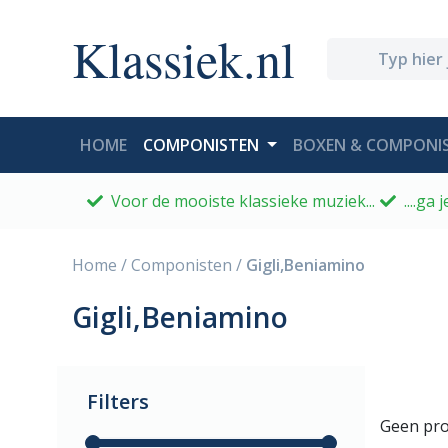
Klassiek.nl
(CURRENT)
HOME
COMPONISTEN
BOXEN & COMPONIS
Voor de mooiste klassieke muziek...
....ga
Home
/
Componisten
/
Gigli,Beniamino
Gigli,Beniamino
Filters
Geen pro