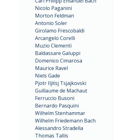
Carl Philipp Emanuel Bach
Nicolo Paganini
Morton Feldman
Antonio Soler
Girolamo Frescobaldi
Arcangelo Corelli
Muzio Clementi
Baldassare Galuppi
Domenico Cimarosa
Maurice Ravel
Niels Gade
Pjotr Iljitsj Tsjajkovski
Guillaume de Machaut
Ferruccio Busoni
Bernardo Pasquini
Wilhelm Stenhammar
Wilhelm Friedemann Bach
Alessandro Stradella
Thomas Tallis