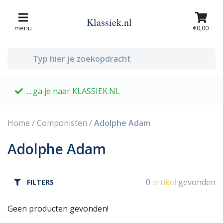
Klassiek.nl
menu
€0,00
....ga je naar KLASSIEK.NL
G
Home
/
Componisten
/
Adolphe Adam
Adolphe Adam
0
artikel
gevonden
FILTERS
Geen producten gevonden!