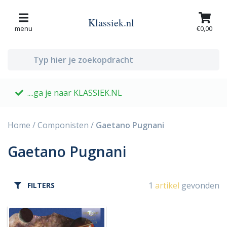
Klassiek.nl
menu
€0,00
....ga je naar KLASSIEK.NL
G
Home
/
Componisten
/
Gaetano Pugnani
Gaetano Pugnani
1
artikel
gevonden
FILTERS