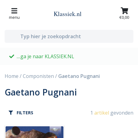
Klassiek.nl
menu
€0,00
....ga je naar KLASSIEK.NL
G
Home
/
Componisten
/
Gaetano Pugnani
Gaetano Pugnani
1
artikel
gevonden
FILTERS