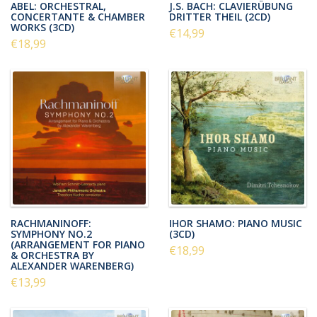
ABEL: ORCHESTRAL,
J.S. BACH: CLAVIERÜBUNG
CONCERTANTE & CHAMBER
DRITTER THEIL (2CD)
WORKS (3CD)
€14,99
€18,99
RACHMANINOFF:
IHOR SHAMO: PIANO MUSIC
SYMPHONY NO.2
(3CD)
(ARRANGEMENT FOR PIANO
€18,99
& ORCHESTRA BY
ALEXANDER WARENBERG)
€13,99