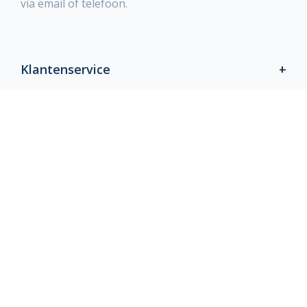
via email of telefoon.
Klantenservice
Producten
Blog & Social
Betaalmethoden