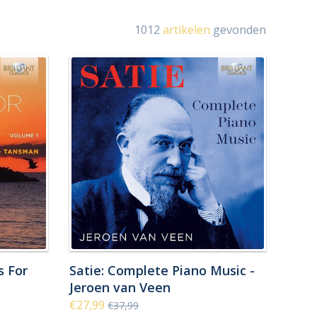
1012
artikelen
gevonden
s For
Satie: Complete Piano Music -
Jeroen van Veen
€27,99
€37,99