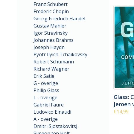
Franz Schubert
Frederic Chopin
Georg Friedrich Handel
Gustav Mahler
Igor Stravinsky
Johannes Brahms
Joseph Haydn
Pyotr Ilyich Tchaikovsky
Robert Schumann
Richard Wagner
Erik Satie
G - overige
Philip Glass
Glass: 
L - overige
Jeroen 
Gabriel Faure
€14,99
Ludovico Einaudi
A - overige
Dmitri Sjostakovitsj
Simeon ten Holt