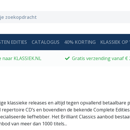
TEN EDITIES
CATALOGUS
40% KORTING
KLASSIEK OP 
 je naar KLASSIEK.NL
Gratis verzending vanaf € 
dige klassieke releases en altijd tegen opvallend betaalbar
eed repertoire CD’s en bovendien de bekende Complete Edities
ialiseerde liefhebber. Het Brilliant Classics aanbod bestaa
bod van meer dan 1000 titels...