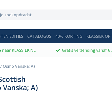
TEN EDITIES
CATALOGUS
40% KORTING
KLASSIEK OP 
 je naar KLASSIEK.NL
Gratis verzending vanaf € 
/ Osmo Vanska; A)
Scottish
 Vanska; A)