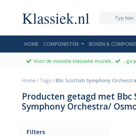
Klassiek.nl
(CURRENT)
HOME
COMPONISTEN
BOXEN & COMPONIS
Voor de mooiste klassieke muziek...
....ga
Home
/
Tags
/
Bbc Scottish Symphony Orchestra
Producten getagd met Bbc 
Symphony Orchestra/ Osmo
Filters