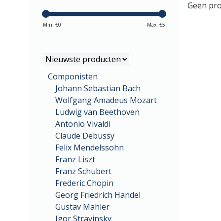
Geen pro
Min: €
0
Max: €
5
Componisten
Johann Sebastian Bach
Wolfgang Amadeus Mozart
Ludwig van Beethoven
Antonio Vivaldi
Claude Debussy
Felix Mendelssohn
Franz Liszt
Franz Schubert
Frederic Chopin
Georg Friedrich Handel
Gustav Mahler
Igor Stravinsky