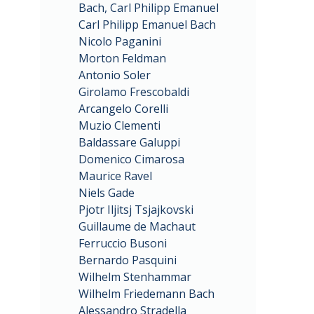
Bach, Carl Philipp Emanuel
Carl Philipp Emanuel Bach
Nicolo Paganini
Morton Feldman
Antonio Soler
Girolamo Frescobaldi
Arcangelo Corelli
Muzio Clementi
Baldassare Galuppi
Domenico Cimarosa
Maurice Ravel
Niels Gade
Pjotr Iljitsj Tsjajkovski
Guillaume de Machaut
Ferruccio Busoni
Bernardo Pasquini
Wilhelm Stenhammar
Wilhelm Friedemann Bach
Alessandro Stradella