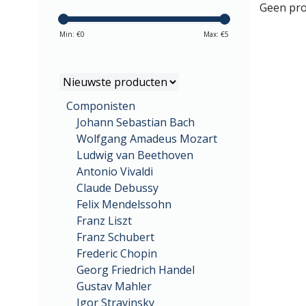
Geen pro
Min: €
0
Max: €
5
Componisten
Johann Sebastian Bach
Wolfgang Amadeus Mozart
Ludwig van Beethoven
Antonio Vivaldi
Claude Debussy
Felix Mendelssohn
Franz Liszt
Franz Schubert
Frederic Chopin
Georg Friedrich Handel
Gustav Mahler
Igor Stravinsky