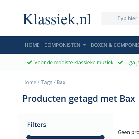
Klassiek.nl
(CURRENT)
HOME
COMPONISTEN
BOXEN & COMPONIS
Voor de mooiste klassieke muziek...
....ga
Home
/
Tags
/
Bax
Producten getagd met Bax
Filters
Geen pro