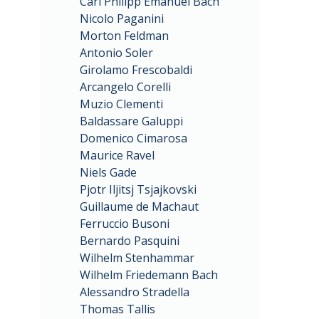
Carl Philipp Emanuel Bach
Nicolo Paganini
Morton Feldman
Antonio Soler
Girolamo Frescobaldi
Arcangelo Corelli
Muzio Clementi
Baldassare Galuppi
Domenico Cimarosa
Maurice Ravel
Niels Gade
Pjotr Iljitsj Tsjajkovski
Guillaume de Machaut
Ferruccio Busoni
Bernardo Pasquini
Wilhelm Stenhammar
Wilhelm Friedemann Bach
Alessandro Stradella
Thomas Tallis