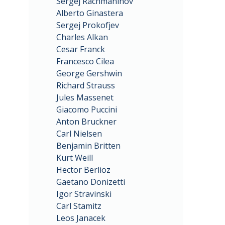
Sergej Rachmaninov
Alberto Ginastera
Sergej Prokofjev
Charles Alkan
Cesar Franck
Francesco Cilea
George Gershwin
Richard Strauss
Jules Massenet
Giacomo Puccini
Anton Bruckner
Carl Nielsen
Benjamin Britten
Kurt Weill
Hector Berlioz
Gaetano Donizetti
Igor Stravinski
Carl Stamitz
Leos Janacek