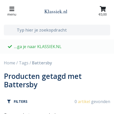
Klassiek.nl
menu
€0,00
....ga je naar KLASSIEK.NL
G
Home
/
Tags
/
Battersby
Producten getagd met
Battersby
0
artikel
gevonden
FILTERS