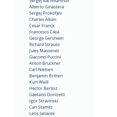
Sergej Rachmaninov
Alberto Ginastera
Sergej Prokofjev
Charles Alkan
Cesar Franck
Francesco Cilea
George Gershwin
Richard Strauss
Jules Massenet
Giacomo Puccini
Anton Bruckner
Carl Nielsen
Benjamin Britten
Kurt Weill
Hector Berlioz
Gaetano Donizetti
Igor Stravinski
Carl Stamitz
Leos Janacek