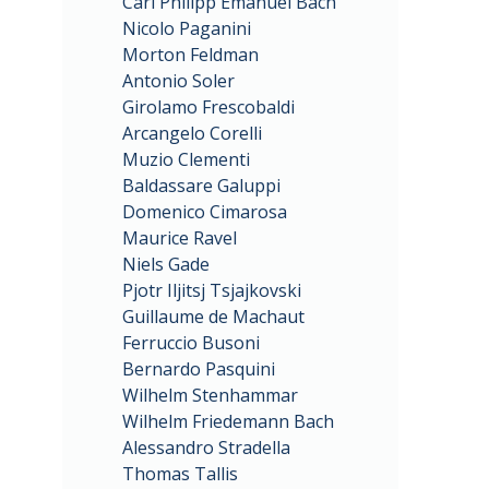
Carl Philipp Emanuel Bach
Nicolo Paganini
Morton Feldman
Antonio Soler
Girolamo Frescobaldi
Arcangelo Corelli
Muzio Clementi
Baldassare Galuppi
Domenico Cimarosa
Maurice Ravel
Niels Gade
Pjotr Iljitsj Tsjajkovski
Guillaume de Machaut
Ferruccio Busoni
Bernardo Pasquini
Wilhelm Stenhammar
Wilhelm Friedemann Bach
Alessandro Stradella
Thomas Tallis