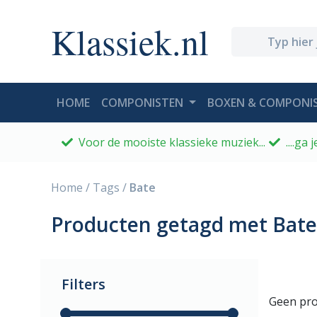
Klassiek.nl
(CURRENT)
HOME
COMPONISTEN
BOXEN & COMPONIS
Voor de mooiste klassieke muziek...
....ga
Home
/
Tags
/
Bate
Producten getagd met Bate
Filters
Geen pro