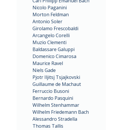
Carl Philipp Emanuel Bach
Nicolo Paganini
Morton Feldman
Antonio Soler
Girolamo Frescobaldi
Arcangelo Corelli
Muzio Clementi
Baldassare Galuppi
Domenico Cimarosa
Maurice Ravel
Niels Gade
Pjotr Iljitsj Tsjajkovski
Guillaume de Machaut
Ferruccio Busoni
Bernardo Pasquini
Wilhelm Stenhammar
Wilhelm Friedemann Bach
Alessandro Stradella
Thomas Tallis