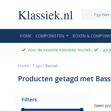
Klassiek.nl
(CURRENT)
HOME
COMPONISTEN
BOXEN & COMPONIS
Voor de mooiste klassieke muziek...
....ga
Home
/
Tags
/
Bassal
Producten getagd met Bass
Filters
Geen pro