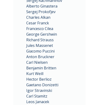
Sergej Rachmaninov
Alberto Ginastera
Sergej Prokofjev
Charles Alkan
Cesar Franck
Francesco Cilea
George Gershwin
Richard Strauss
Jules Massenet
Giacomo Puccini
Anton Bruckner
Carl Nielsen
Benjamin Britten
Kurt Weill
Hector Berlioz
Gaetano Donizetti
Igor Stravinski
Carl Stamitz
Leos Janacek