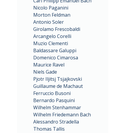
Carl Philipp Emanuel Bach
Nicolo Paganini
Morton Feldman
Antonio Soler
Girolamo Frescobaldi
Arcangelo Corelli
Muzio Clementi
Baldassare Galuppi
Domenico Cimarosa
Maurice Ravel
Niels Gade
Pjotr Iljitsj Tsjajkovski
Guillaume de Machaut
Ferruccio Busoni
Bernardo Pasquini
Wilhelm Stenhammar
Wilhelm Friedemann Bach
Alessandro Stradella
Thomas Tallis