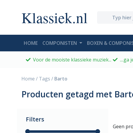
Klassiek.nl
(CURRENT)
HOME
COMPONISTEN
BOXEN & COMPONIS
Voor de mooiste klassieke muziek...
....ga
Home
/
Tags
/
Barto
Producten getagd met Bart
Filters
Geen pro