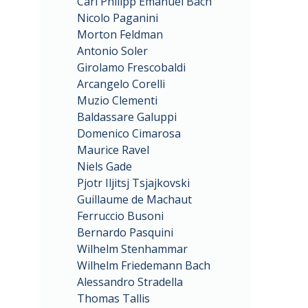
Carl Philipp Emanuel Bach
Nicolo Paganini
Morton Feldman
Antonio Soler
Girolamo Frescobaldi
Arcangelo Corelli
Muzio Clementi
Baldassare Galuppi
Domenico Cimarosa
Maurice Ravel
Niels Gade
Pjotr Iljitsj Tsjajkovski
Guillaume de Machaut
Ferruccio Busoni
Bernardo Pasquini
Wilhelm Stenhammar
Wilhelm Friedemann Bach
Alessandro Stradella
Thomas Tallis