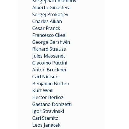
Sergej Rachmaninov
Alberto Ginastera
Sergej Prokofjev
Charles Alkan
Cesar Franck
Francesco Cilea
George Gershwin
Richard Strauss
Jules Massenet
Giacomo Puccini
Anton Bruckner
Carl Nielsen
Benjamin Britten
Kurt Weill
Hector Berlioz
Gaetano Donizetti
Igor Stravinski
Carl Stamitz
Leos Janacek