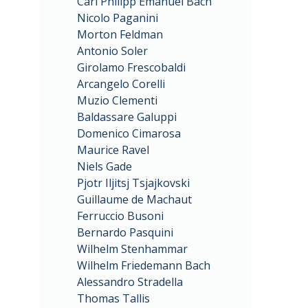
Carl Philipp Emanuel Bach
Nicolo Paganini
Morton Feldman
Antonio Soler
Girolamo Frescobaldi
Arcangelo Corelli
Muzio Clementi
Baldassare Galuppi
Domenico Cimarosa
Maurice Ravel
Niels Gade
Pjotr Iljitsj Tsjajkovski
Guillaume de Machaut
Ferruccio Busoni
Bernardo Pasquini
Wilhelm Stenhammar
Wilhelm Friedemann Bach
Alessandro Stradella
Thomas Tallis