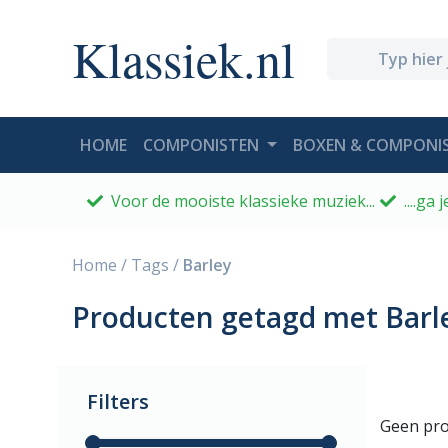
Klassiek.nl
(CURRENT)
HOME
COMPONISTEN
BOXEN & COMPONIS
Voor de mooiste klassieke muziek...
....ga
Home
/
Tags
/
Barley
Producten getagd met Barl
Filters
Geen pro