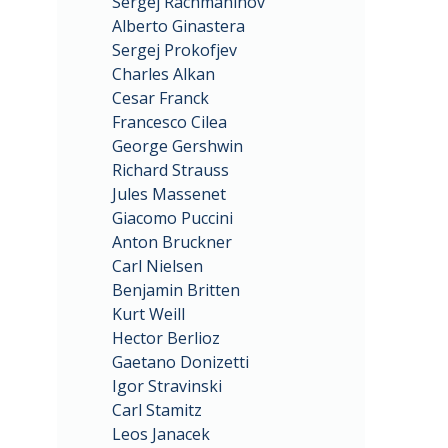
Sergej Rachmaninov
Alberto Ginastera
Sergej Prokofjev
Charles Alkan
Cesar Franck
Francesco Cilea
George Gershwin
Richard Strauss
Jules Massenet
Giacomo Puccini
Anton Bruckner
Carl Nielsen
Benjamin Britten
Kurt Weill
Hector Berlioz
Gaetano Donizetti
Igor Stravinski
Carl Stamitz
Leos Janacek