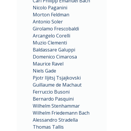
Carl Philipp Emanuel Bach
Nicolo Paganini
Morton Feldman
Antonio Soler
Girolamo Frescobaldi
Arcangelo Corelli
Muzio Clementi
Baldassare Galuppi
Domenico Cimarosa
Maurice Ravel
Niels Gade
Pjotr Iljitsj Tsjajkovski
Guillaume de Machaut
Ferruccio Busoni
Bernardo Pasquini
Wilhelm Stenhammar
Wilhelm Friedemann Bach
Alessandro Stradella
Thomas Tallis