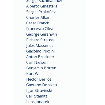
Sergej Rachmaninov
Alberto Ginastera
Sergej Prokofjev
Charles Alkan
Cesar Franck
Francesco Cilea
George Gershwin
Richard Strauss
Jules Massenet
Giacomo Puccini
Anton Bruckner
Carl Nielsen
Benjamin Britten
Kurt Weill
Hector Berlioz
Gaetano Donizetti
Igor Stravinski
Carl Stamitz
Leos Janacek