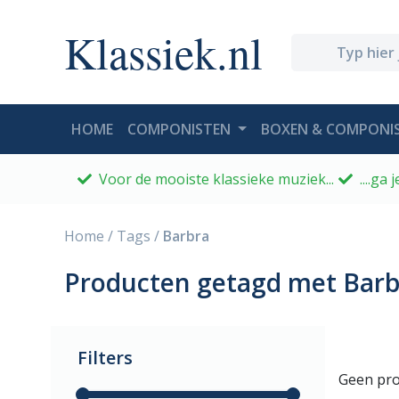
Klassiek.nl
(CURRENT)
HOME
COMPONISTEN
BOXEN & COMPONIS
Voor de mooiste klassieke muziek...
....ga
Home
/
Tags
/
Barbra
Producten getagd met Barb
Filters
Geen pro