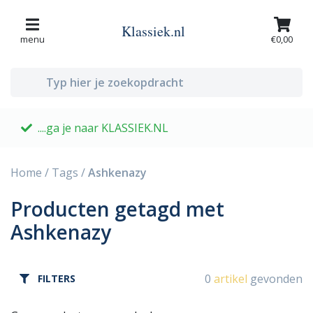
Klassiek.nl
menu
€0,00
....ga je naar KLASSIEK.NL
G
Home
/
Tags
/
Ashkenazy
Producten getagd met
Ashkenazy
0
artikel
gevonden
FILTERS