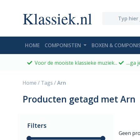
Klassiek.nl
(CURRENT)
HOME
COMPONISTEN
BOXEN & COMPONIS
Voor de mooiste klassieke muziek...
....ga
Home
/
Tags
/
Arn
Producten getagd met Arn
Filters
Geen pro