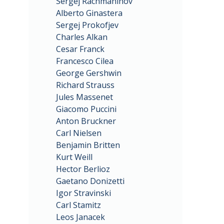
Sergej Rachmaninov
Alberto Ginastera
Sergej Prokofjev
Charles Alkan
Cesar Franck
Francesco Cilea
George Gershwin
Richard Strauss
Jules Massenet
Giacomo Puccini
Anton Bruckner
Carl Nielsen
Benjamin Britten
Kurt Weill
Hector Berlioz
Gaetano Donizetti
Igor Stravinski
Carl Stamitz
Leos Janacek