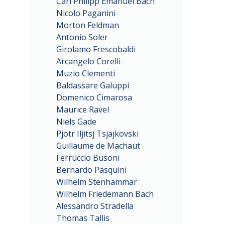
Carl Philipp Emanuel Bach
Nicolo Paganini
Morton Feldman
Antonio Soler
Girolamo Frescobaldi
Arcangelo Corelli
Muzio Clementi
Baldassare Galuppi
Domenico Cimarosa
Maurice Ravel
Niels Gade
Pjotr Iljitsj Tsjajkovski
Guillaume de Machaut
Ferruccio Busoni
Bernardo Pasquini
Wilhelm Stenhammar
Wilhelm Friedemann Bach
Alessandro Stradella
Thomas Tallis