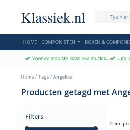
Klassiek.nl
(CURRENT)
HOME
COMPONISTEN
BOXEN & COMPONIS
Voor de mooiste klassieke muziek...
....ga
Home
/
Tags
/
Angelika
Producten getagd met Ange
Filters
Geen pro