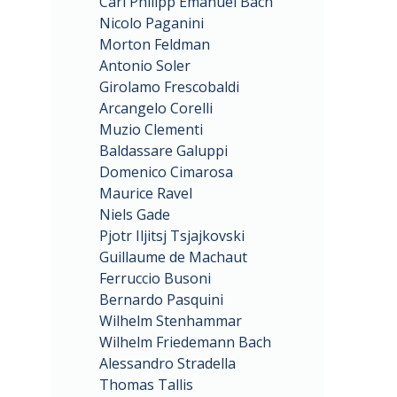
Carl Philipp Emanuel Bach
Nicolo Paganini
Morton Feldman
Antonio Soler
Girolamo Frescobaldi
Arcangelo Corelli
Muzio Clementi
Baldassare Galuppi
Domenico Cimarosa
Maurice Ravel
Niels Gade
Pjotr Iljitsj Tsjajkovski
Guillaume de Machaut
Ferruccio Busoni
Bernardo Pasquini
Wilhelm Stenhammar
Wilhelm Friedemann Bach
Alessandro Stradella
Thomas Tallis