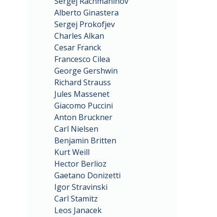
Sergej Rachmaninov
Alberto Ginastera
Sergej Prokofjev
Charles Alkan
Cesar Franck
Francesco Cilea
George Gershwin
Richard Strauss
Jules Massenet
Giacomo Puccini
Anton Bruckner
Carl Nielsen
Benjamin Britten
Kurt Weill
Hector Berlioz
Gaetano Donizetti
Igor Stravinski
Carl Stamitz
Leos Janacek