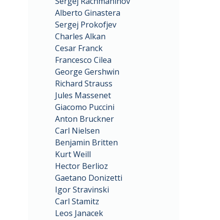
Sergej Rachmaninov
Alberto Ginastera
Sergej Prokofjev
Charles Alkan
Cesar Franck
Francesco Cilea
George Gershwin
Richard Strauss
Jules Massenet
Giacomo Puccini
Anton Bruckner
Carl Nielsen
Benjamin Britten
Kurt Weill
Hector Berlioz
Gaetano Donizetti
Igor Stravinski
Carl Stamitz
Leos Janacek