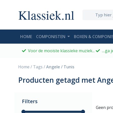
Klassiek.nl
(CURRENT)
HOME
COMPONISTEN
BOXEN & COMPONIS
Voor de mooiste klassieke muziek...
....ga
Home
/
Tags
/
Angele / Tunis
Producten getagd met Angel
Filters
Geen pro