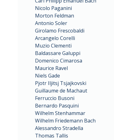
Carl Philipp Emanuel Bach
Nicolo Paganini
Morton Feldman
Antonio Soler
Girolamo Frescobaldi
Arcangelo Corelli
Muzio Clementi
Baldassare Galuppi
Domenico Cimarosa
Maurice Ravel
Niels Gade
Pjotr Iljitsj Tsjajkovski
Guillaume de Machaut
Ferruccio Busoni
Bernardo Pasquini
Wilhelm Stenhammar
Wilhelm Friedemann Bach
Alessandro Stradella
Thomas Tallis