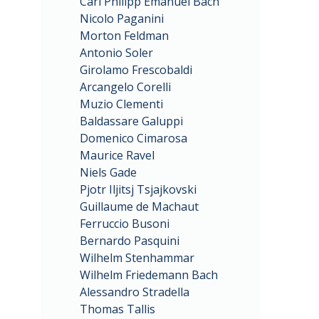
Carl Philipp Emanuel Bach
Nicolo Paganini
Morton Feldman
Antonio Soler
Girolamo Frescobaldi
Arcangelo Corelli
Muzio Clementi
Baldassare Galuppi
Domenico Cimarosa
Maurice Ravel
Niels Gade
Pjotr Iljitsj Tsjajkovski
Guillaume de Machaut
Ferruccio Busoni
Bernardo Pasquini
Wilhelm Stenhammar
Wilhelm Friedemann Bach
Alessandro Stradella
Thomas Tallis