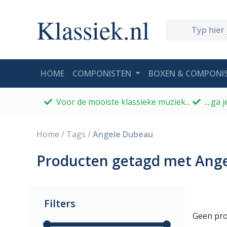
Klassiek.nl
(CURRENT)
HOME
COMPONISTEN
BOXEN & COMPONIS
Voor de mooiste klassieke muziek...
....ga
Home
/
Tags
/
Angele Dubeau
Producten getagd met Ang
Filters
Geen pro