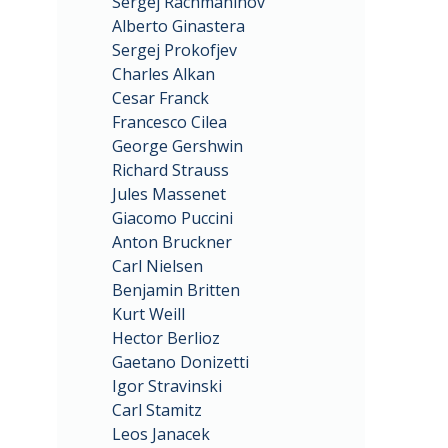
Sergej Rachmaninov
Alberto Ginastera
Sergej Prokofjev
Charles Alkan
Cesar Franck
Francesco Cilea
George Gershwin
Richard Strauss
Jules Massenet
Giacomo Puccini
Anton Bruckner
Carl Nielsen
Benjamin Britten
Kurt Weill
Hector Berlioz
Gaetano Donizetti
Igor Stravinski
Carl Stamitz
Leos Janacek