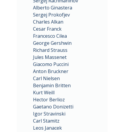
Sergej Rachmaninov
Alberto Ginastera
Sergej Prokofjev
Charles Alkan
Cesar Franck
Francesco Cilea
George Gershwin
Richard Strauss
Jules Massenet
Giacomo Puccini
Anton Bruckner
Carl Nielsen
Benjamin Britten
Kurt Weill
Hector Berlioz
Gaetano Donizetti
Igor Stravinski
Carl Stamitz
Leos Janacek