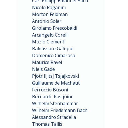
Carl Philipp Emanuel Bach
Nicolo Paganini
Morton Feldman
Antonio Soler
Girolamo Frescobaldi
Arcangelo Corelli
Muzio Clementi
Baldassare Galuppi
Domenico Cimarosa
Maurice Ravel
Niels Gade
Pjotr Iljitsj Tsjajkovski
Guillaume de Machaut
Ferruccio Busoni
Bernardo Pasquini
Wilhelm Stenhammar
Wilhelm Friedemann Bach
Alessandro Stradella
Thomas Tallis