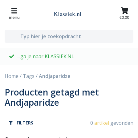
Klassiek.nl
menu
€0,00
....ga je naar KLASSIEK.NL
G
Home
/
Tags
/
Andjaparidze
Producten getagd met
Andjaparidze
0
artikel
gevonden
FILTERS