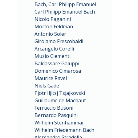
Bach, Carl Philipp Emanuel
Carl Philipp Emanuel Bach
Nicolo Paganini
Morton Feldman
Antonio Soler
Girolamo Frescobaldi
Arcangelo Corelli
Muzio Clementi
Baldassare Galuppi
Domenico Cimarosa
Maurice Ravel
Niels Gade
Pjotr Iljitsj Tsjajkovski
Guillaume de Machaut
Ferruccio Busoni
Bernardo Pasquini
Wilhelm Stenhammar
Wilhelm Friedemann Bach
Alessandro Stradella