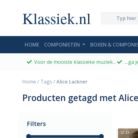
Klassiek.nl
(CURRENT)
HOME
COMPONISTEN
BOXEN & COMPONIS
Voor de mooiste klassieke muziek...
....ga
Home
/
Tags
/
Alice Lackner
Producten getagd met Alic
Filters