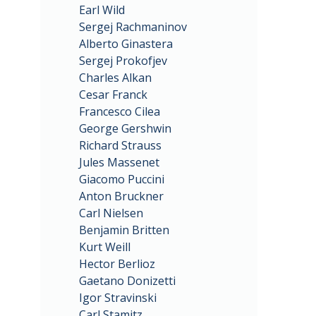
Earl Wild
Sergej Rachmaninov
Alberto Ginastera
Sergej Prokofjev
Charles Alkan
Cesar Franck
Francesco Cilea
George Gershwin
Richard Strauss
Jules Massenet
Giacomo Puccini
Anton Bruckner
Carl Nielsen
Benjamin Britten
Kurt Weill
Hector Berlioz
Gaetano Donizetti
Igor Stravinski
Carl Stamitz