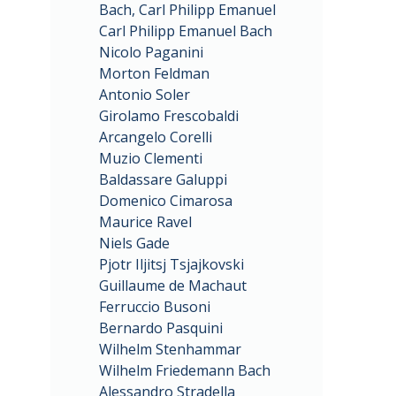
Bach, Carl Philipp Emanuel
Carl Philipp Emanuel Bach
Nicolo Paganini
Morton Feldman
Antonio Soler
Girolamo Frescobaldi
Arcangelo Corelli
Muzio Clementi
Baldassare Galuppi
Domenico Cimarosa
Maurice Ravel
Niels Gade
Pjotr Iljitsj Tsjajkovski
Guillaume de Machaut
Ferruccio Busoni
Bernardo Pasquini
Wilhelm Stenhammar
Wilhelm Friedemann Bach
Alessandro Stradella