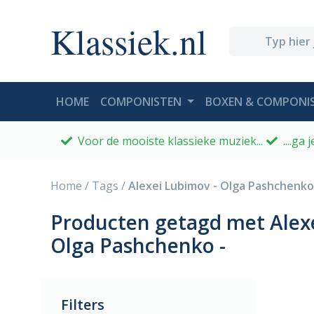
Klassiek.nl
(CURRENT)
HOME
COMPONISTEN
BOXEN & COMPONIS
Voor de mooiste klassieke muziek...
....ga
Home
/
Tags
/
Alexei Lubimov - Olga Pashchenko
Producten getagd met Alex
Olga Pashchenko -
Filters