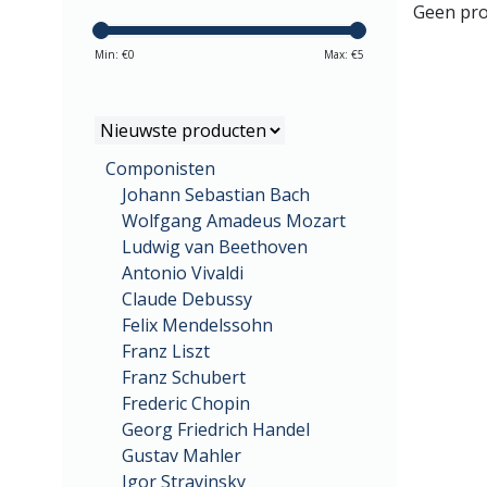
Geen pro
Min: €
0
Max: €
5
Componisten
Johann Sebastian Bach
Wolfgang Amadeus Mozart
Ludwig van Beethoven
Antonio Vivaldi
Claude Debussy
Felix Mendelssohn
Franz Liszt
Franz Schubert
Frederic Chopin
Georg Friedrich Handel
Gustav Mahler
Igor Stravinsky