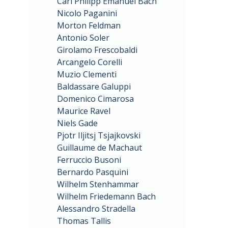
Carl Philipp Emanuel Bach
Nicolo Paganini
Morton Feldman
Antonio Soler
Girolamo Frescobaldi
Arcangelo Corelli
Muzio Clementi
Baldassare Galuppi
Domenico Cimarosa
Maurice Ravel
Niels Gade
Pjotr Iljitsj Tsjajkovski
Guillaume de Machaut
Ferruccio Busoni
Bernardo Pasquini
Wilhelm Stenhammar
Wilhelm Friedemann Bach
Alessandro Stradella
Thomas Tallis