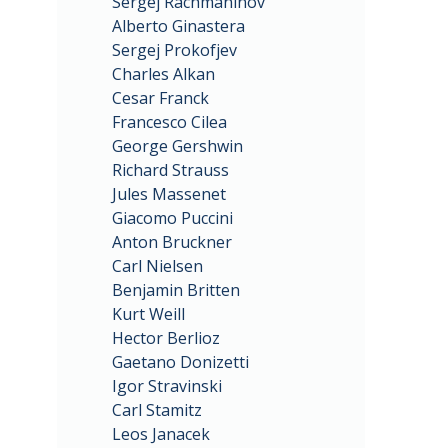
Sergej Rachmaninov
Alberto Ginastera
Sergej Prokofjev
Charles Alkan
Cesar Franck
Francesco Cilea
George Gershwin
Richard Strauss
Jules Massenet
Giacomo Puccini
Anton Bruckner
Carl Nielsen
Benjamin Britten
Kurt Weill
Hector Berlioz
Gaetano Donizetti
Igor Stravinski
Carl Stamitz
Leos Janacek