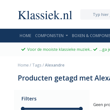
Klassiek.nl
(CURRENT)
HOME
COMPONISTEN
BOXEN & COMPONIS
Voor de mooiste klassieke muziek...
....ga
Home
/
Tags
/
Alexandre
Producten getagd met Alex
Filters
Geen pro