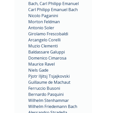
Bach, Carl Philipp Emanuel
Carl Philipp Emanuel Bach
Nicolo Paganini
Morton Feldman
Antonio Soler
Girolamo Frescobaldi
Arcangelo Corelli
Muzio Clementi
Baldassare Galuppi
Domenico Cimarosa
Maurice Ravel
Niels Gade
Pjotr Iljitsj Tsjajkovski
Guillaume de Machaut
Ferruccio Busoni
Bernardo Pasquini
Wilhelm Stenhammar
Wilhelm Friedemann Bach
Alessandro Stradella