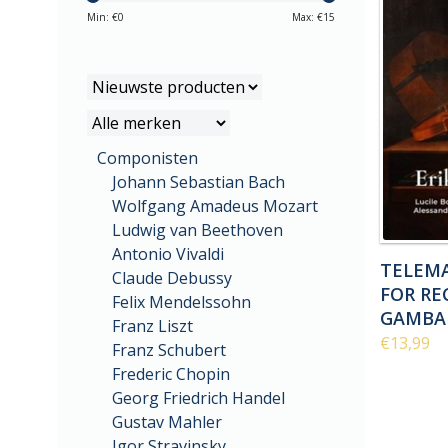
Min: €
0
Max: €
15
Componisten
Johann Sebastian Bach
Wolfgang Amadeus Mozart
Ludwig van Beethoven
Antonio Vivaldi
TELEMA
Claude Debussy
FOR RE
Felix Mendelssohn
GAMBA
Franz Liszt
€13,99
Franz Schubert
Frederic Chopin
Georg Friedrich Handel
Gustav Mahler
Igor Stravinsky