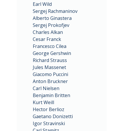
Earl Wild
Sergej Rachmaninov
Alberto Ginastera
Sergej Prokofjev
Charles Alkan
Cesar Franck
Francesco Cilea
George Gershwin
Richard Strauss
Jules Massenet
Giacomo Puccini
Anton Bruckner
Carl Nielsen
Benjamin Britten
Kurt Weill
Hector Berlioz
Gaetano Donizetti
Igor Stravinski
Carl Stamitz