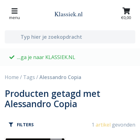
Klassiek.nl
menu
€0,00
....ga je naar KLASSIEK.NL
G
Home
/
Tags
/
Alessandro Copia
Producten getagd met
Alessandro Copia
1
artikel
gevonden
FILTERS