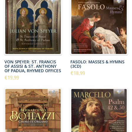
VON SPEYER: ST. FRANCIS
FASOLO: MASSES & HYMNS
OF ASSISI & ST. ANTHONY
(3CD)
OF PADUA, RHYMED OFFICES
€18,99
€19,99